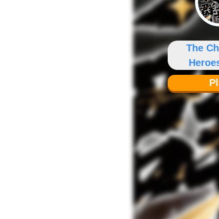
The Ch
Heroe
P