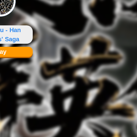
u - Han
s' Saga
lay